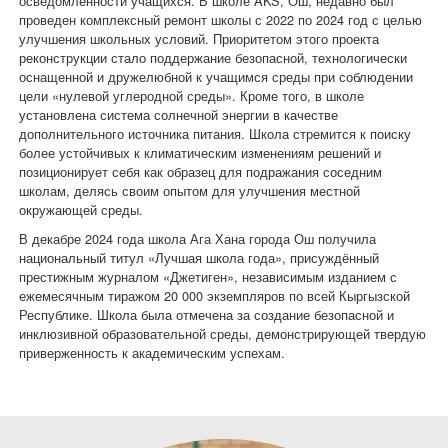
осведомленности учащихся. В школе AKS, Ош, недавно был
проведен комплексный ремонт школы с 2022 по 2024 год с целью
улучшения школьных условий. Приоритетом этого проекта
реконструкции стало поддержание безопасной, технологически
оснащенной и дружелюбной к учащимся среды при соблюдении
цели «нулевой углеродной среды». Кроме того, в школе
установлена система солнечной энергии в качестве
дополнительного источника питания. Школа стремится к поиску
более устойчивых к климатическим изменениям решений и
позиционирует себя как образец для подражания соседним
школам, делясь своим опытом для улучшения местной
окружающей среды.
В декабре 2024 года школа Ага Хана города Ош получила
национальный титул «Лучшая школа года», присуждённый
престижным журналом «Джетиген», независимым изданием с
ежемесячным тиражом 20 000 экземпляров по всей Кыргызской
Республике. Школа была отмечена за создание безопасной и
инклюзивной образовательной среды, демонстрирующей твердую
приверженность к академическим успехам.