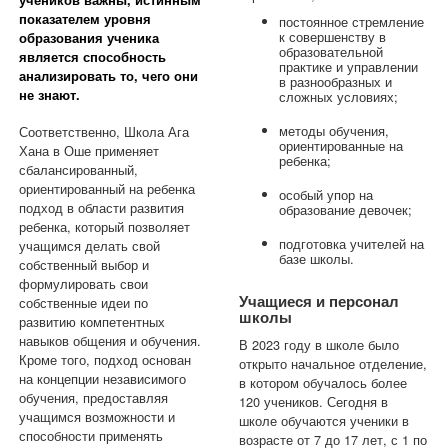
учеников важны, истинным
показателем уровня
постоянное стремление
к совершенству в
образования ученика
образовательной
является способность
практике и управлении
анализировать то, чего они
в разнообразных и
не знают.
сложных условиях;
методы обучения,
Соответственно, Школа Ага
ориентированные на
Хана в Оше применяет
ребенка;
сбалансированный,
ориентированный на ребенка
особый упор на
подход в области развития
образование девочек;
ребенка, который позволяет
подготовка учителей на
учащимся делать свой
базе школы.
собственный выбор и
формулировать свои
Учащиеся и персонал
собственные идеи по
школы
развитию компетентных
навыков общения и обучения.
В 2023 году в школе было
Кроме того, подход основан
открыто начальное отделение,
на концепции независимого
в котором обучалось более
обучения, предоставляя
120 учеников. Сегодня в
учащимся возможности и
школе обучаются ученики в
способности применять
возрасте от 7 до 17 лет, с 1 по