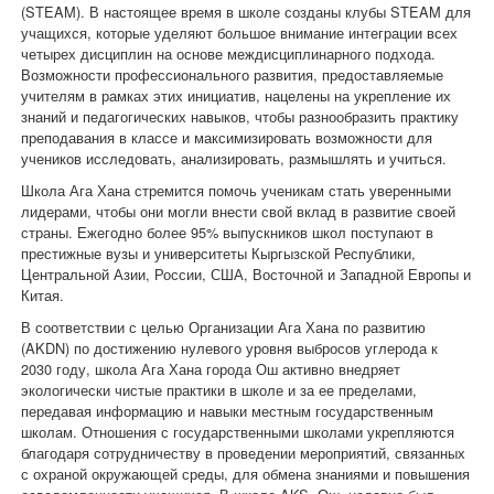
(STEAM). В настоящее время в школе созданы клубы STEAM для
учащихся, которые уделяют большое внимание интеграции всех
четырех дисциплин на основе междисциплинарного подхода.
Возможности профессионального развития, предоставляемые
учителям в рамках этих инициатив, нацелены на укрепление их
знаний и педагогических навыков, чтобы разнообразить практику
преподавания в классе и максимизировать возможности для
учеников исследовать, анализировать, размышлять и учиться.
Школа Ага Хана стремится помочь ученикам стать уверенными
лидерами, чтобы они могли внести свой вклад в развитие своей
страны. Ежегодно более 95% выпускников школ поступают в
престижные вузы и университеты Кыргызской Республики,
Центральной Азии, России, США, Восточной и Западной Европы и
Китая.
В соответствии с целью Организации Ага Хана по развитию
(AKDN) по достижению нулевого уровня выбросов углерода к
2030 году, школа Ага Хана города Ош активно внедряет
экологически чистые практики в школе и за ее пределами,
передавая информацию и навыки местным государственным
школам. Отношения с государственными школами укрепляются
благодаря сотрудничеству в проведении мероприятий, связанных
с охраной окружающей среды, для обмена знаниями и повышения