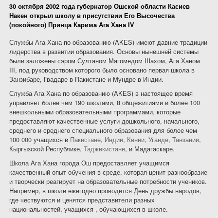
30 октября 2002 года губернатор Ошской области Касиев
Накен открыл школу в присутствии Его Высочества
(покойного) Принца Карима Ага Хана IV
Службы Ага Хана по образованию (AKES) имеют давние традиции
лидерства в развитии образования. Основы нынешней системы
были заложены сэром Султаном Магомедом Шахом, Ага Ханом
III, под руководством которого было основано первая школа в
Занзибаре, Гвадаре в Пакистане и Мундре в Индии.
Служба Ага Хана по образованию (AKES) в настоящее время
управляет более чем 190 школами, 8 общежитиями и более 100
внешкольными образовательными программами, которые
предоставляют качественные услуги дошкольного, начального,
среднего и среднего специального образования для более чем
100 000 учащихся в
Пакистане
,
Индии
,
Кении
,
Уганде
,
Танзании
,
Кыргызской Республике,
Таджикистане
, и Мадагаскаре.
Школа Ага Хана города Ош предоставляет учащимся
качественный опыт обучения в среде, которая ценит разнообразие
и творчески реагирует на образовательные потребности учеников.
Например, в школе ежегодно проводится День дружбы народов,
где чествуются и ценятся представители разных
национальностей, учащихся , обучающихся в школе.