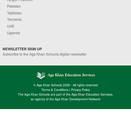
Pakistan
Tajikistan
Tanzania
UAE
Uganda
NEWSLETTER SIGN UP
Subscribe to the Aga Khan Schools digital newsletter
© Aga Khan Schools 2026 - All rights reserved
Terms & Conditions
|
Privacy Policy
The Aga Khan Schools are part of the Aga Khan Education Services,
an agency of the Aga Khan Development Network